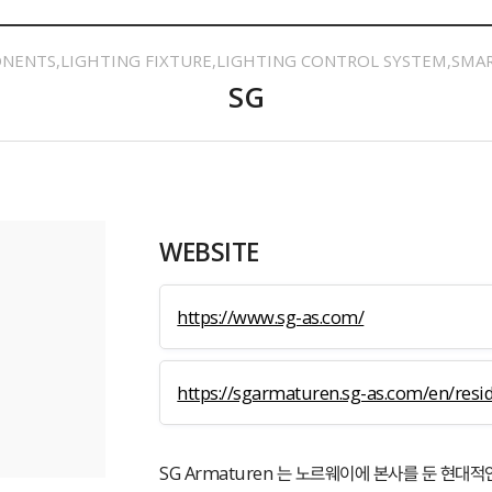
NENTS,LIGHTING FIXTURE,LIGHTING CONTROL SYSTEM,SMAR
SG
WEBSITE
https://www.sg-as.com/
https://sgarmaturen.sg-as.com/en/resi
SG Armaturen 는 노르웨이에 본사를 둔 현대